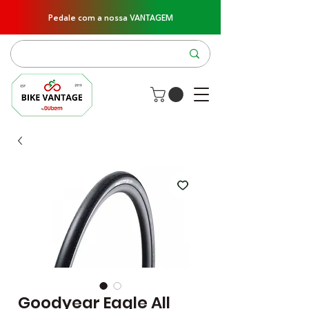
Pedale com a nossa VANTAGEM
Goodyear Eagle All