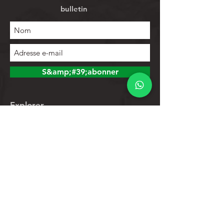
bulletin
S&amp;#39;abonner
Explorer
Magasin
Contacts
Liste de produits
Aider
Assistance clientèle
Politique de confidentialité