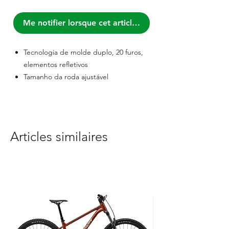
Me notifier lorsque cet article est disponible
Tecnologia de molde duplo, 20 furos,
elementos refletivos
Tamanho da roda ajustável
Rede de protecção contra insectos
Viseira preta incluída
Tamanho: SM 54 - 58 cm, L-XL 58 - 61
cm
Articles similaires
Peso: 245 g, 255 g
Certificado CE
Embalado em caixa FORCE