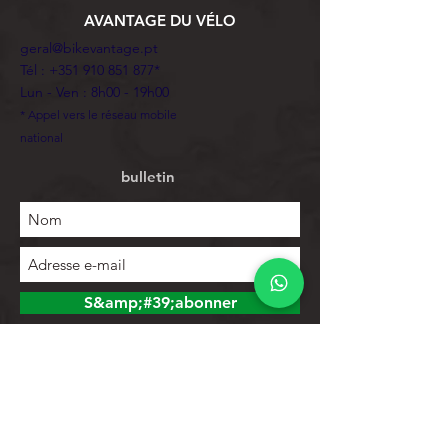
AVANTAGE DU VÉLO
geral@bikevantage.pt
Tél :
+351 910 851 877
*
Lun - Ven : 8h00 - 19h00
* Appel vers le réseau mobile
national
bulletin
S&amp;#39;abonner
Explorer
Magasin
Contacts