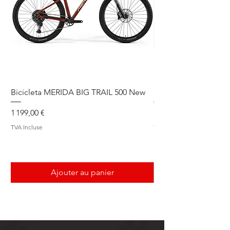
Bicicleta MERIDA BIG TRAIL 500 New
Speedmax Di2
Prix
Prix
1 199,00 €
5 549,00 €
TVA Incluse
TVA Incluse
Ajouter au panier