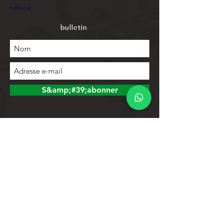
national
bulletin
S&amp;#39;abonner
Explorer
Magasin
Contacts
Liste de produits
Aider
Assistance clientèle