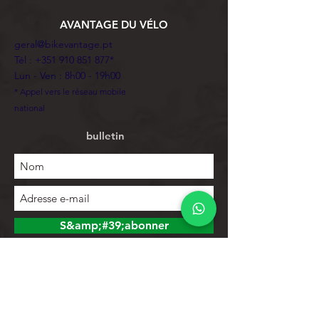
AVANTAGE DU VÉLO
geral@bikevantage.pt
Tél :
+351 910 851 877
*
Lun - Ven : 8h00 - 19h00
* Appel vers le réseau mobile
national
bulletin
S&amp;#39;abonner
Explorer
Magasin