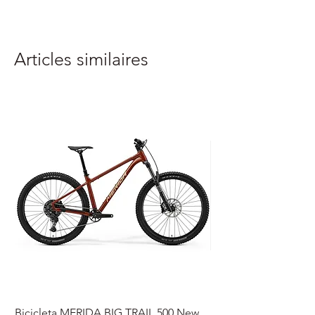
Articles similaires
Bicicleta MERIDA BIG TRAIL 500 New
Speedmax Di2