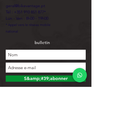
geral@bikevantage.pt
Tél :
+351 910 851 877
*
Lun - Ven : 8h00 - 19h00
* Appel vers le réseau mobile
national
bulletin
S&amp;#39;abonner
Explorer
Magasin
Contacts
Liste de produits