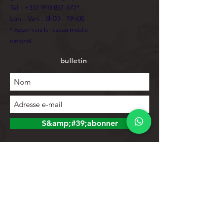
Tél :
+351 910 851 877
*
Lun - Ven : 8h00 - 19h00
* Appel vers le réseau mobile
national
bulletin
S&amp;#39;abonner
Explorer
Magasin
Contacts
Liste de produits