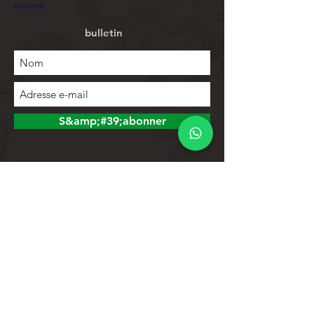
national
bulletin
S&amp;#39;abonner
Explorer
Magasin
Contacts
Liste de produits
Aider
Assistance clientèle