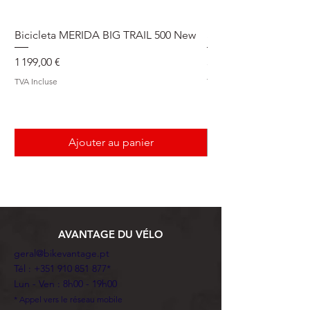
Bicicleta MERIDA BIG TRAIL 500 New
Speedmax Di2
Prix
Prix
1 199,00 €
5 549,00 €
TVA Incluse
TVA Incluse
Ajouter au panier
AVANTAGE DU VÉLO
geral@bikevantage.pt
Tél :
+351 910 851 877
*
Lun - Ven : 8h00 - 19h00
* Appel vers le réseau mobile