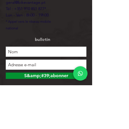
geral@bikevantage.pt
Tél :
+351 910 851 877
*
Lun - Ven : 8h00 - 19h00
* Appel vers le réseau mobile
national
bulletin
S&amp;#39;abonner
Explorer
Magasin
Contacts
Liste de produits