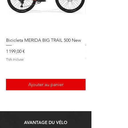
Bicicleta MERIDA BIG TRAIL 500 New
Speedmax Di2
Prix
Prix
1 199,00 €
5 549,00 €
TVA Incluse
TVA Incluse
Ajouter au panier
AVANTAGE DU VÉLO