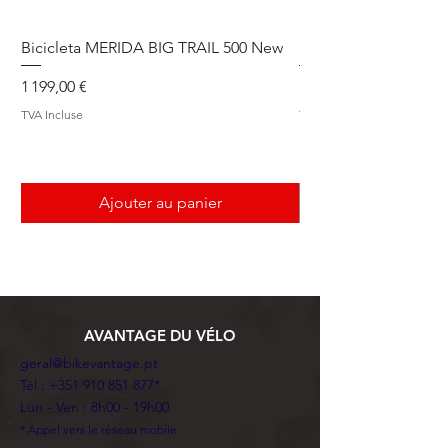
Bicicleta MERIDA BIG TRAIL 500 New
Speedmax Di2
Prix
Prix
1 199,00 €
5 549,00 €
TVA Incluse
TVA Incluse
Ajouter au panier
AVANTAGE DU VÉLO
geral@bikevantage.pt
Tél :
+351 910 851 877
*
Lun - Ven : 8h00 - 19h00
* Appel vers le réseau mobile