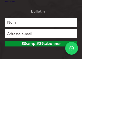
national
bulletin
S&amp;#39;abonner
Explorer
Magasin
Contacts
Liste de produits
Aider
Assistance clientèle