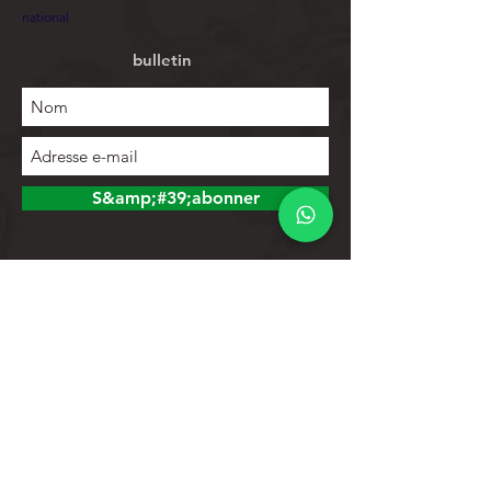
national
bulletin
S&amp;#39;abonner
Explorer
Magasin
Contacts
Liste de produits
Aider
Assistance clientèle