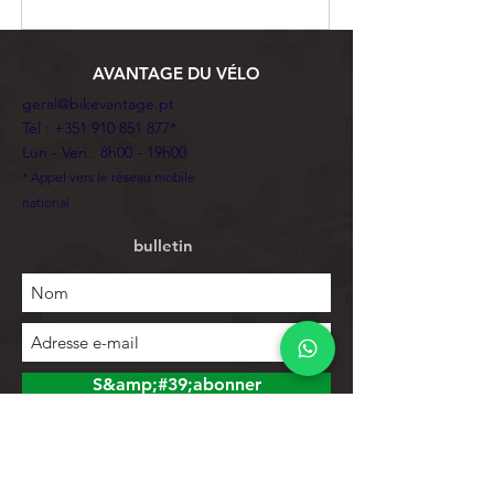
AVANTAGE DU VÉLO
geral@bikevantage.pt
Tél :
+351 910 851 877
*
Lun - Ven : 8h00 - 19h00
* Appel vers le réseau mobile
national
bulletin
S&amp;#39;abonner
Explorer