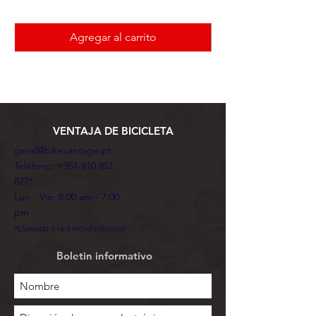
Agregar al carrito
VENTAJA DE BICICLETA
geral@bikevantage.pt
Teléfono:
+351 910 851
877
*
Lun - Vie: 8:00 am - 7:00
pm
*Llamada a red móvil nacional
Boletin informativo