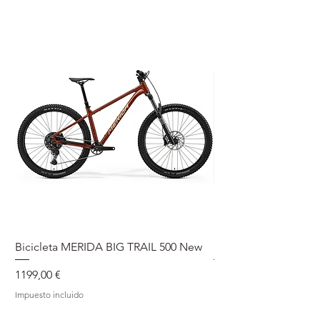
Bicicleta MERIDA BIG TRAIL 500 New
Speedmax Di2
Precio
Precio
1199,00 €
5549,00 €
Impuesto incluido
Impuesto incluido