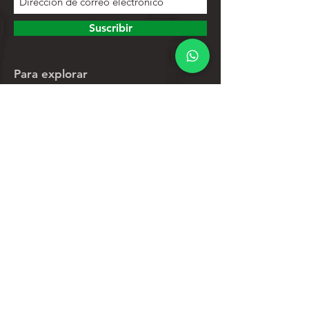
Suscribir
Para explorar
Tienda
Contactos
Lista de productos
Ayuda
Apoyo al cliente
Política de privacidad
Política de devoluciones
Política de promociones
Proceso de garantía abierto