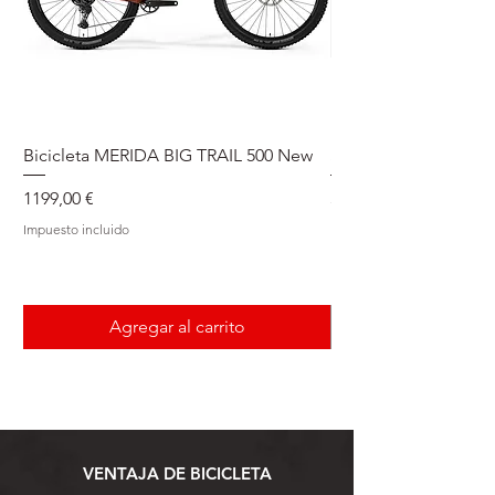
Bicicleta MERIDA BIG TRAIL 500 New
Speedmax Di2
Precio
Precio
1199,00 €
5549,00 €
Impuesto incluido
Impuesto incluido
Agregar al carrito
VENTAJA DE BICICLETA