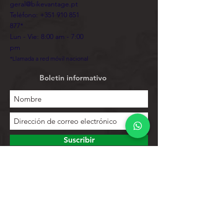
geral@bikevantage.pt
Teléfono:
+351 910 851
877
*
Lun - Vie: 8:00 am - 7:00
pm
*Llamada a red móvil nacional
Boletin informativo
Suscribir
Para explorar
Tienda
Contactos