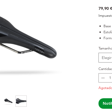
79,90 
Impuesto
Base
Esto
Form
offro
Tamanh
Mont
Peso
Elegir
Cantida
Agotad
Notif