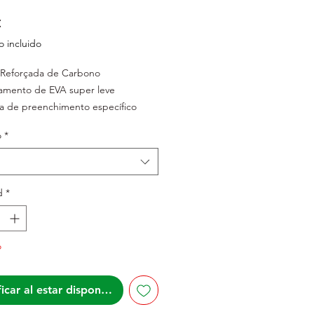
Precio
€
 incluido
 Reforçada de Carbono
famento de EVA super leve
a de preenchimento específico
ad
o
*
agem acessória integrada
: 216G (142mm)
d
*
o
icar al estar disponible