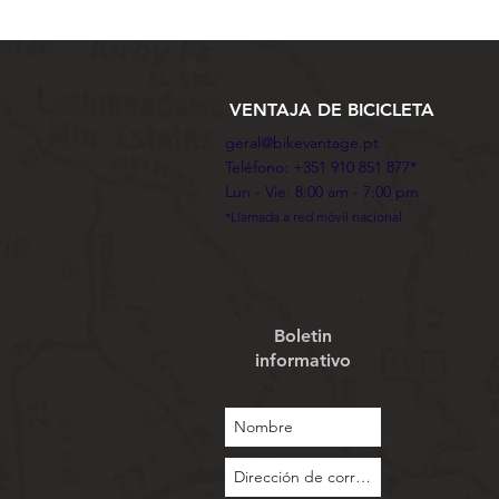
VENTAJA DE BICICLETA
geral@bikevantage.pt
Teléfono: +351 910 851 877*
Lun - Vie: 8:00 am - 7:00 pm
*Llamada a red móvil nacional
Boletin
informativo