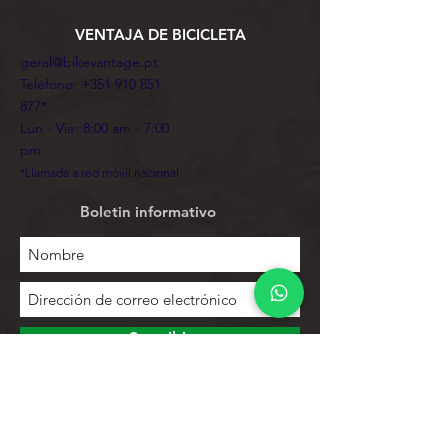
VENTAJA DE BICICLETA
geral@bikevantage.pt
Teléfono:
+351 910 851
877
*
Lun - Vie: 8:00 am - 7:00
pm
*Llamada a red móvil nacional
Boletin informativo
Suscribir
Para explorar
Tienda