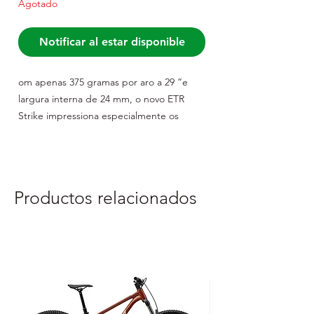
Agotado
Notificar al estar disponible
om apenas 375 gramas por aro a 29 ”e
largura interna de 24 mm, o novo ETR
Strike impressiona especialmente os
pilotos de XC e de longa distância. Ele
brilha com os melhores valores de
aceleração, fácil manuseio e alta tensão
dos raios consistentemente. Os orifícios
Productos relacionados
dos raios nos aros são OFF-SET, ou seja,
perfurados fora do centro.
A largura recomendada do pneu é de
aproximadamente 2,10 a 2,40 ".
Cubos Veltec MT6 com rolamentos, raios