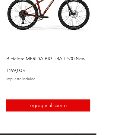
Sapim Sprint.
29 ": 715g / 825g
Bicicleta MERIDA BIG TRAIL 500 New
Speedmax Di2
Precio
Precio
1199,00 €
5549,00 €
Impuesto incluido
Impuesto incluido
Agregar al carrito