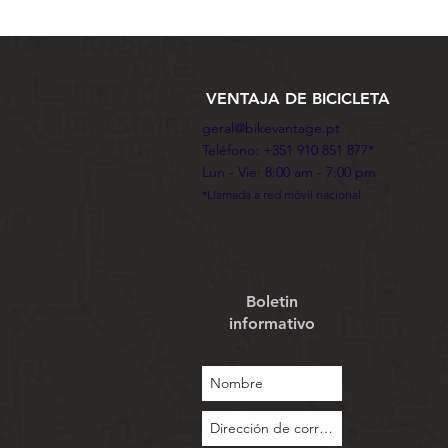
VENTAJA DE BICICLETA
geral@bikevantage.pt
Teléfono: +351 910 851 877*
Lun - Vie: 8:00 am - 7:00 pm
*Llamada a red móvil nacional
Boletin
informativo