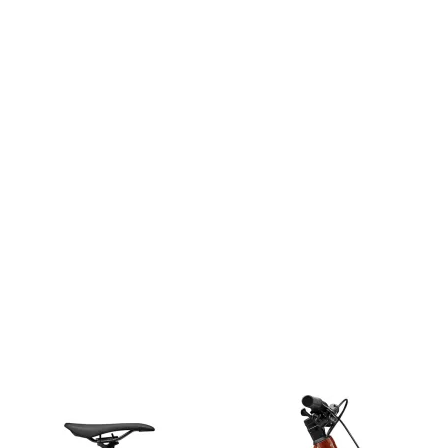
pedal
-Separa
distribu
-Âncora 
Peso: 31