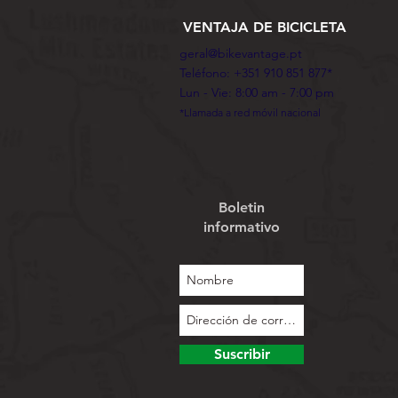
VENTAJA DE BICICLETA
geral@bikevantage.pt
Teléfono: +351 910 851 877*
Lun - Vie: 8:00 am - 7:00 pm
*Llamada a red móvil nacional
Boletin
informativo
Suscribir