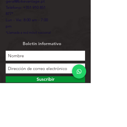
geral@bikevantage.pt
Teléfono:
+351 910 851
877
*
Lun - Vie: 8:00 am - 7:00
pm
*Llamada a red móvil nacional
Boletin informativo
Suscribir
Para explorar
Tienda
Contactos