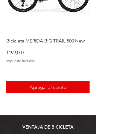
Bicicleta MERIDA BIG TRAIL 500 New
Speedmax Di2
Precio
Precio
1199,00 €
5549,00 €
Impuesto incluido
Impuesto incluido
Agregar al carrito
VENTAJA DE BICICLETA