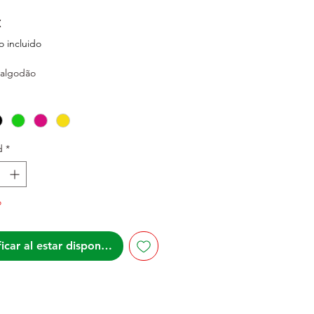
Precio
€
 incluido
algodão
d
*
o
icar al estar disponible