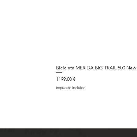
Bicicleta MERIDA BIG TRAIL 500 New
Precio
1199,00 €
Impuesto incluido