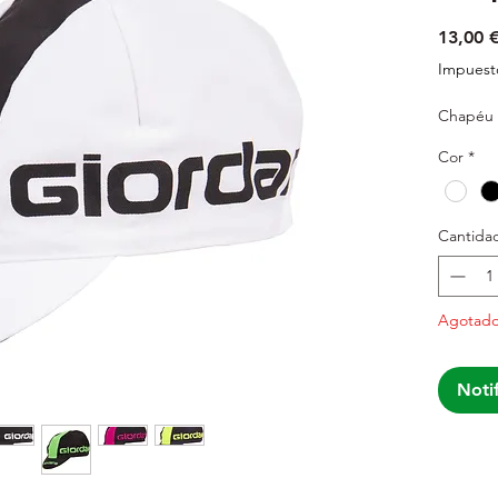
13,00 
Impuesto
Chapéu 
Cor
*
Cantida
Agotad
Notif