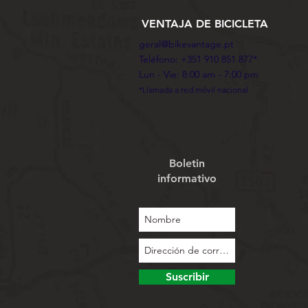
VENTAJA DE BICICLETA
geral@bikevantage.pt
Teléfono: +351 910 851 877*
Lun - Vie: 8:00 am - 7:00 pm
*Llamada a red móvil nacional
Boletin
informativo
Suscribir