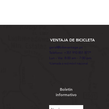
VENTAJA DE BICICLETA
geral@bikevantage.pt
Teléfono: +351 910 851 877*
Lun - Vie: 8:00 am - 7:00 pm
*Llamada a red móvil nacional
Boletin
informativo