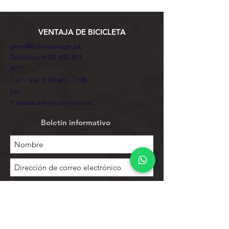
VENTAJA DE BICICLETA
geral@bikevantage.pt
Teléfono:
+351 910 851
877
*
Lun - Vie: 8:00 am - 7:00
pm
*Llamada a red móvil nacional
Boletin informativo
Suscribir
Para explorar