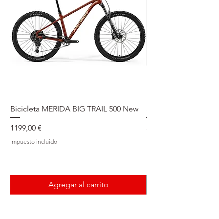
Bicicleta MERIDA BIG TRAIL 500 New
Speedmax Di2
Precio
Precio
1199,00 €
5549,00 €
Impuesto incluido
Impuesto incluido
Agregar al carrito