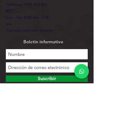
Teléfono:
+351 910 851
877
*
Lun - Vie: 8:00 am - 7:00
pm
*Llamada a red móvil nacional
Boletin informativo
Suscribir
Para explorar
Tienda
Contactos
Lista de productos