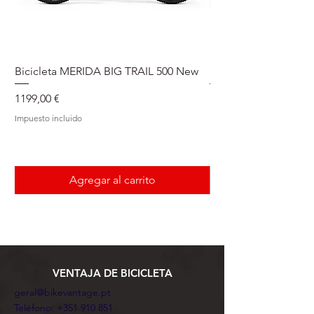
Bicicleta MERIDA BIG TRAIL 500 New
Speedmax Di2
Precio
Precio
1199,00 €
5549,00 €
Impuesto incluido
Impuesto incluido
Agregar al carrito
VENTAJA DE BICICLETA
geral@bikevantage.pt
Teléfono:
+351 910 851