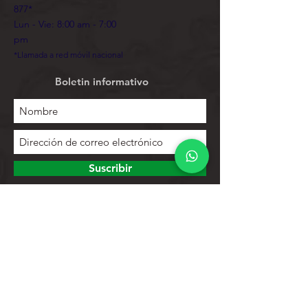
877
*
Lun - Vie: 8:00 am - 7:00
pm
*Llamada a red móvil nacional
Boletin informativo
Suscribir
Para explorar
Tienda
Contactos
Lista de productos