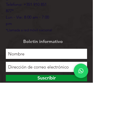
Teléfono:
+351 910 851
877
*
Lun - Vie: 8:00 am - 7:00
pm
*Llamada a red móvil nacional
Boletin informativo
Suscribir
Para explorar
Tienda
Contactos
Lista de productos