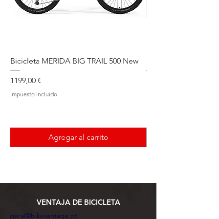
Bicicleta MERIDA BIG TRAIL 500 New
Speedmax Di2
Precio
Precio
1199,00 €
5549,00 €
Impuesto incluido
Impuesto incluido
Agregar al carrito
VENTAJA DE BICICLETA
geral@bikevantage.pt