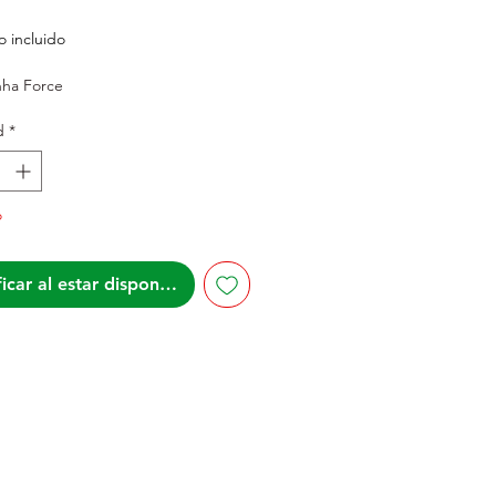
recio
 incluido
ha Force
d
*
o
icar al estar disponible