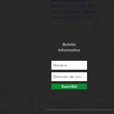
geral@bikevantage.pt
Teléfono: +351 910 851 877*
Lun - Vie: 8:00 am - 7:00 pm
*Llamada a red móvil nacional
Boletin
informativo
Suscribir