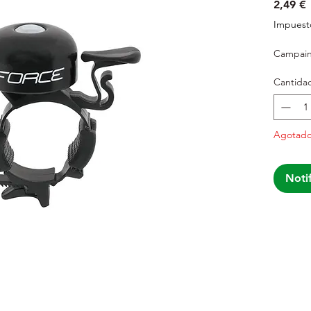
P
2,49 €
Impuesto
Campain
Cantida
Agotad
Notif