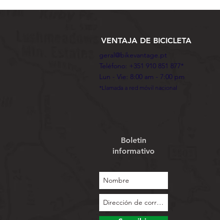
VENTAJA DE BICICLETA
geral@bikevantage.pt
Teléfono: +351 910 851 877*
Lun - Vie: 8:00 am - 7:00 pm
*Llamada a red móvil nacional
Boletin
informativo