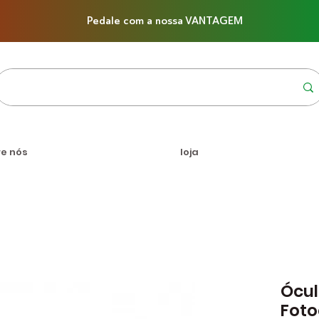
Pedale com a nossa VANTAGEM
re nós
loja
Ócul
Fot