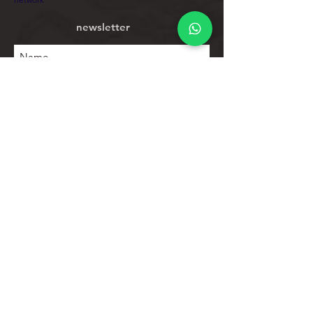
newsletter
Subscribe
To explore
Store
Contacts
Product list
Help
Client support