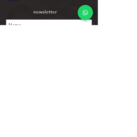
newsletter
Subscribe
To explore
Store
Contacts
Product list
Help
Client support