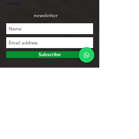
network
newsletter
Subscribe
To explore
Store
Contacts
Product list
Help
Client support