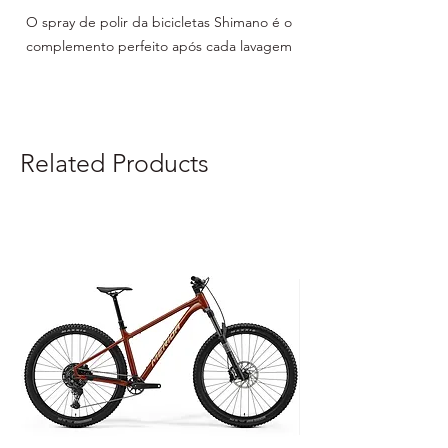
O spray de polir da bicicletas Shimano é o
complemento perfeito após cada lavagem
da bicicleta.
Ideal para refinar e vedar superfícies
pintadas.
Related Products
Repele a água e sujidade facilitando a
próxima lavagem, assim como protecção
extra contra concentração de lama e
sujidade.
Adequado para quadros de carbono e
outras superfícies pintadas.
Características do polidor de bicicleta
Shimano: