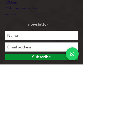
7:00pm
*Call to national mobile
network
newsletter
Subscribe
To explore
Store
Contacts
Product list
Help