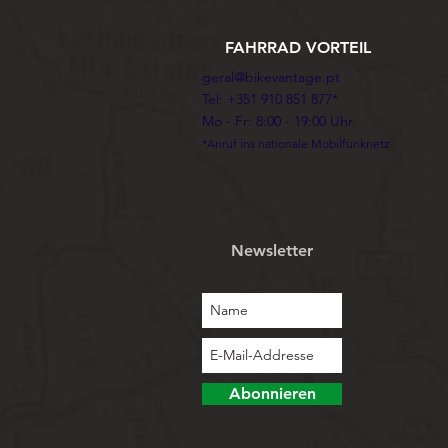
FAHRRAD VORTEIL
geral@bikevantage.pt
Tel: +351 910 851 877*
Mo - Fr: 8:00 - 19:00 Uhr
*Anruf ins nationale Mobilfunknetz
Newsletter
Abonnieren