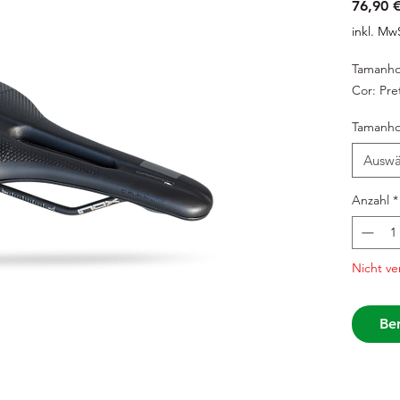
76,90 
inkl. Mw
Tamanh
Cor: Pr
Tamanh
Auswä
Anzahl
*
Nicht ve
Ben