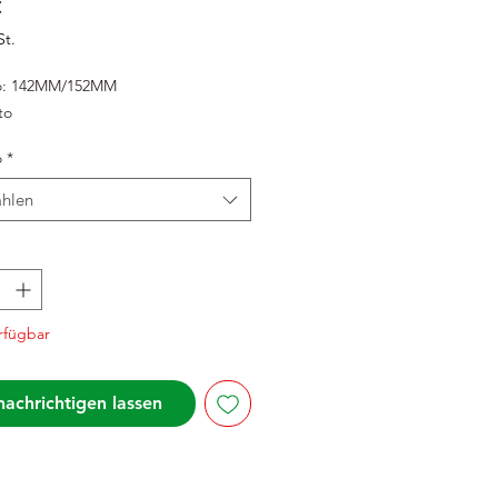
Preis
€
St.
o: 142MM/152MM
eto
o
*
hlen
rfügbar
achrichtigen lassen