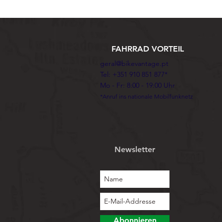
FAHRRAD VORTEIL
geral@bikevantage.pt
Tel: +351 910 851 877*
Mo - Fr: 8:00 - 19:00 Uhr
*Anruf ins nationale Mobilfunknetz
Newsletter
Abonnieren