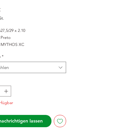
Preis
€
St.
o
27,5/29 x 2.10
Preto
MYTHOS XC
o
*
hlen
rfügbar
achrichtigen lassen