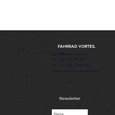
FAHRRAD VORTEIL
geral@bikevantage.pt
Tel: +351 910 851 877*
Mo - Fr: 8:00 - 19:00 Uhr
*Anruf ins nationale Mobilfunknetz
Newsletter