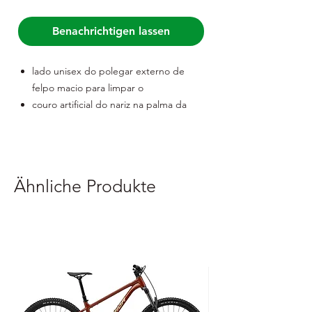
Benachrichtigen lassen
lado unisex do polegar externo de
felpo macio para limpar o
couro artificial do nariz na palma da
mão com
área de
aderência antiderrapante reforçada
com parte superior de couro artificial
Ähnliche Produkte
material de malha respirável : 50%
nylon, 35% poliuretano, 15% elastano
embalado em polybag com cartão
FORCE