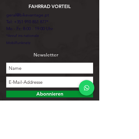
FAHRRAD VORTEIL
geral@bikevantage.pt
Tel:
+351 910 851 877
*
Mo - Fr: 8:00 - 19:00 Uhr
*Anruf ins nationale
Mobilfunknetz
Newsletter
Abonnieren
Erforschen
Speichern
Kontakte