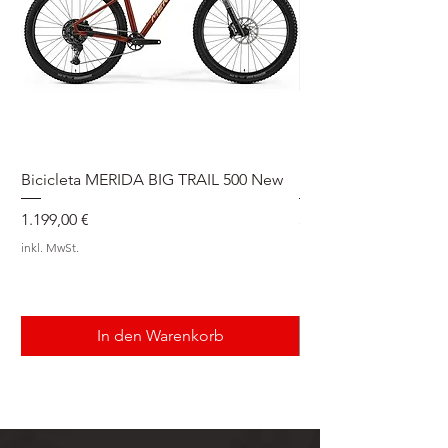
Bicicleta MERIDA BIG TRAIL 500 New
Speedmax Di2
Preis
Preis
1.199,00 €
5.549,00 €
inkl. MwSt.
inkl. MwSt.
In den Warenkorb