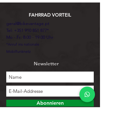
FAHRRAD VORTEIL
geral@bikevantage.pt
Tel:
+351 910 851 877
*
Mo - Fr: 8:00 - 19:00 Uhr
*Anruf ins nationale
Mobilfunknetz
Newsletter
Abonnieren
Erforschen
Speichern