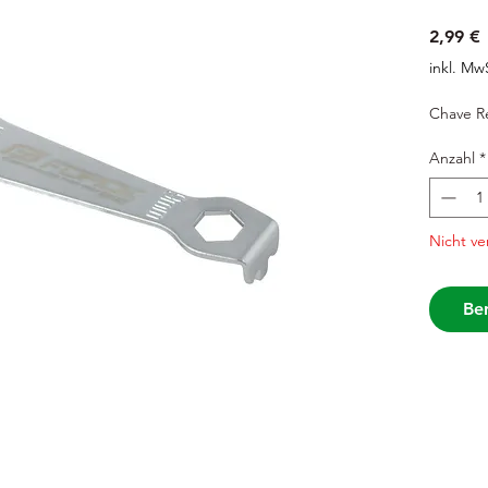
P
2,99 €
inkl. Mw
Chave Re
Anzahl
*
Nicht ve
Ben