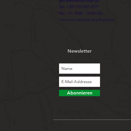
geral@bikevantage.pt
Tel: +351 910 851 877*
Mo - Fr: 8:00 - 19:00 Uhr
*Anruf ins nationale Mobilfunknetz
Newsletter
Abonnieren