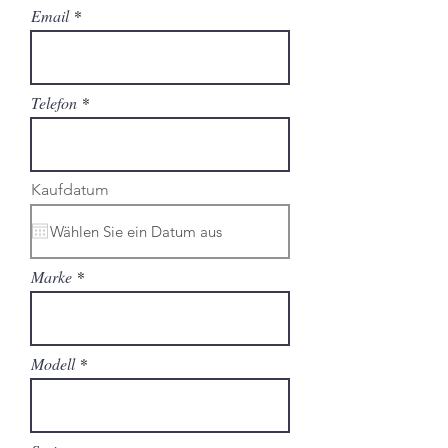
Email
Telefon
r
Kaufdatum
*
e
q
u
i
r
Marke
e
d
Modell