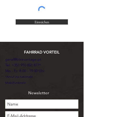
Einreichen
FAHRRAD VORTEIL
geral@bikevantage.pt
Tel:
+351 910 851 877
*
Mo - Fr: 8:00 - 19:00 Uhr
*Anruf ins nationale
Mobilfunknetz
Newsletter