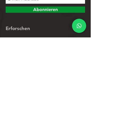
Abonnieren
Erforschen
Speichern
Kontakte
Produktliste
Hilfe
Kundendienst
Datenschutz-Bestimmungen
Rücknahmegarantie
Werberichtlinien
Gewährleistungsprozess öffnen