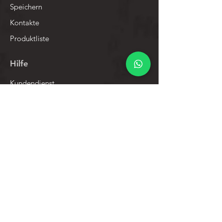
Speichern
Kontakte
Produktliste
Hilfe
Kundendienst
Datenschutz-Bestimmungen
Rücknahmegarantie
Werberichtlinien
Gewährleistungsprozess öffnen
Sozial
Facebook
Instagram