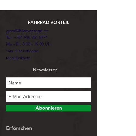
FAHRRAD VORTEIL
geral@bikevantage.pt
Tel:
+351 910 851 877
*
Mo - Fr: 8:00 - 19:00 Uhr
*Anruf ins nationale
Mobilfunknetz
Newsletter
Abonnieren
Erforschen