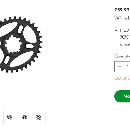
€59.99
VAT Inc
PILO
7075 
o mat
pel
Quantity
A no
proje
Out of S
testa
inven
No
É por
duráv
func
Descr