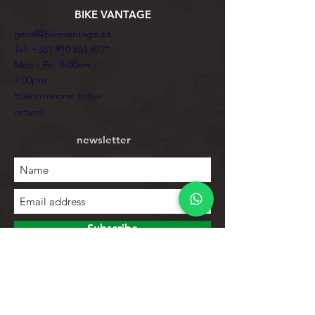
BIKE VANTAGE
geral@bikevantage.pt
Tel:
+351 910 851 877
*
Mon - Fri: 8:00am -
7:00pm
*Call to national mobile
network
newsletter
Subscribe
To explore
Store