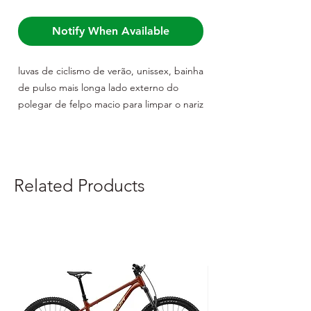
Notify When Available
luvas de ciclismo de verão, unissex, bainha
de pulso mais longa lado externo do
polegar de felpo macio para limpar o nariz
palma com pastilhas GEL, malha
respirável, silicone antiderrapante parte
superior altamente respirável, área de
aderência reforçada fácil retirar ilhós entre
Related Products
os dedos material: 50% poliuretano, 20%
nylon, 30% poliéster embalado em
polybag