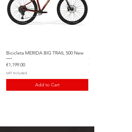
Bicicleta MERIDA BIG TRAIL 500 New
Speedmax Di2
Price
Price
€1,199.00
€5,549.00
VAT Included
VAT Included
Add to Cart