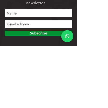
newsletter
Subscribe
To explore
Store
Contacts
Product list
Help
Client support
Privacy Policy