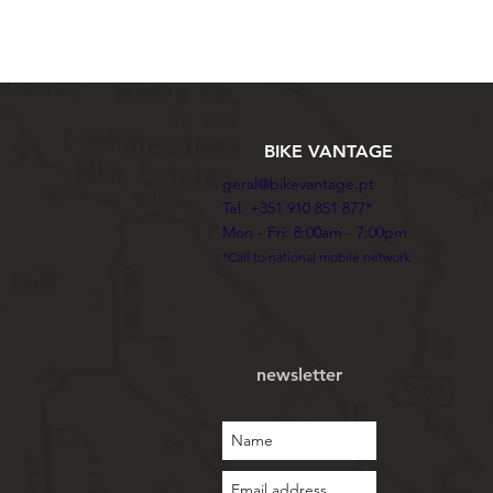
BIKE VANTAGE
geral@bikevantage.pt
Tel: +351 910 851 877*
Mon - Fri: 8:00am - 7:00pm
*Call to national mobile network
newsletter