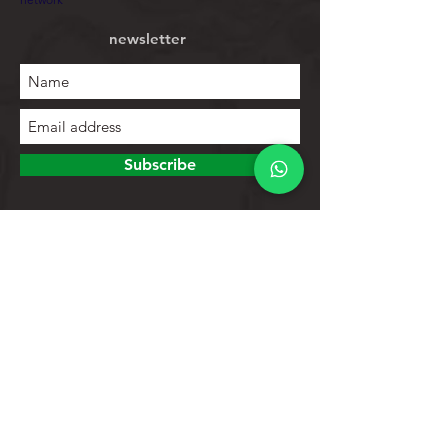
newsletter
Subscribe
To explore
Store
Contacts
Product list
Help
Client support