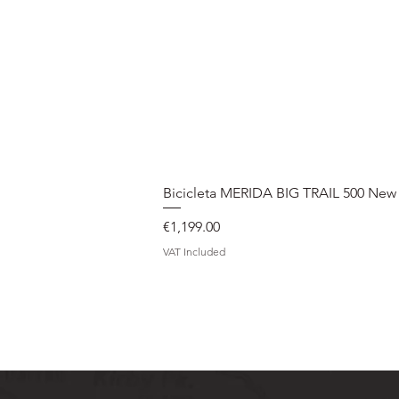
Bicicleta MERIDA BIG TRAIL 500 New
Price
€1,199.00
VAT Included