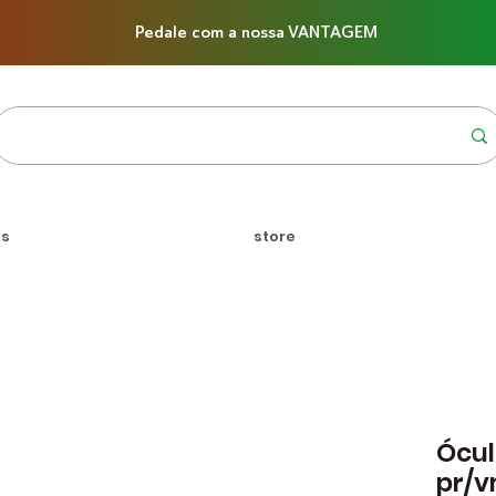
Pedale com a nossa VANTAGEM
us
store
Ócul
pr/v