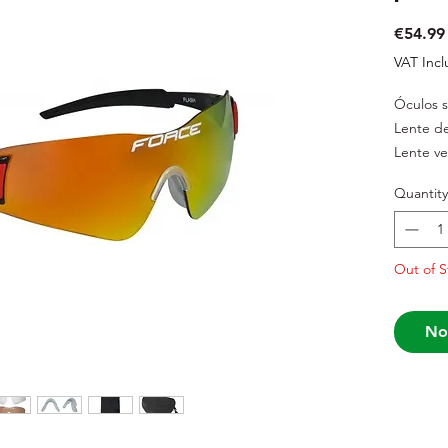
€54.99
VAT Inc
Óculos 
Lente de
Lente ve
transmit
Quantity
Lente cas
Lente tra
O pack i
Out of S
microfib
Peso: 22
No