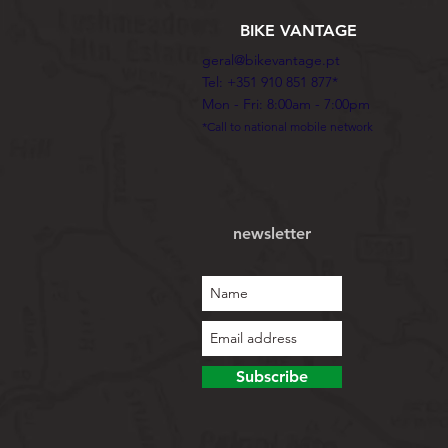
BIKE VANTAGE
geral@bikevantage.pt
Tel: +351 910 851 877*
Mon - Fri: 8:00am - 7:00pm
*Call to national mobile network
newsletter
Subscribe